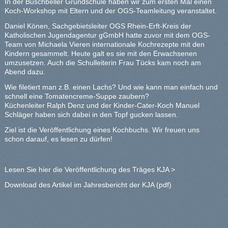
In der Buschbeller Grundschule haben wir zum ersten Mal einen
Koch-Workshop mit Eltern und der OGS-Teamleitung veranstaltet.
Daniel Könen, Sachgebietsleiter OGS Rhein-Erft-Kreis der
Katholischen Jugendagentur gGmbH hatte zuvor mit dem OGS-
Team von Michaela Vieren internationale Kochrezepte mit den
Kindern gesammelt. Heute galt es sie mit den Erwachsenen
umzusetzen. Auch die Schulleiterin Frau Tücks kam noch am
Abend dazu.
Wie filetiert man z.B. einen Lachs? Und wie kann man einfach und
schnell eine Tomatencreme-Suppe zaubern?
Küchenleiter Ralph Denz und der Kinder-Cater-Koch Manuel
Schläger haben sich dabei in den Topf gucken lassen.
Ziel ist die Veröffentlichung eines Kochbuchs. Wir freuen uns
schon darauf, es lesen zu dürfen!
Lesen Sie hier die Veröffentlichung des Träges KJA >
Download des
Artikel im Jahresbericht der KJA
(pdf)